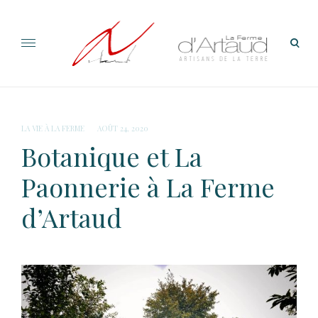
Skip
to
content
open
sear
form
LA VIE À LA FERME
AOÛT 24, 2020
Botanique et La
Paonnerie à La Ferme
d’Artaud