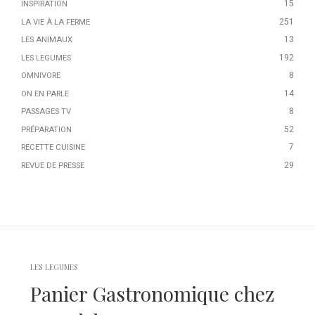
15
INSPIRATION
251
LA VIE À LA FERME
13
LES ANIMAUX
192
LES LEGUMES
8
OMNIVORE
14
ON EN PARLE
8
PASSAGES TV
52
PRÉPARATION
7
RECETTE CUISINE
29
REVUE DE PRESSE
Navigation
des
LES LEGUMES
articles
Panier Gastronomique chez