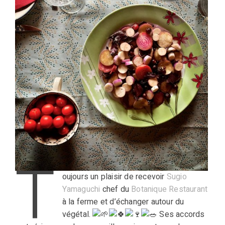
T
oujours un plaisir de recevoir
Sugio
Yamaguchi
chef du
Botanique Restaurant
à la ferme et d’échanger autour du
végétal.
Ses accords